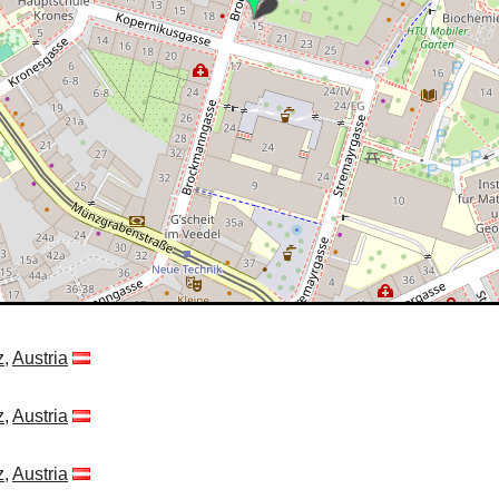
z
,
Austria
z
,
Austria
z
,
Austria