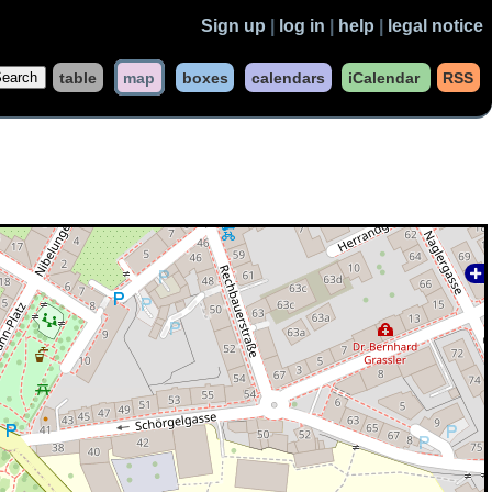
Sign up
|
log in
|
help
|
legal notice
table
map
boxes
calendars
iCalendar
RSS