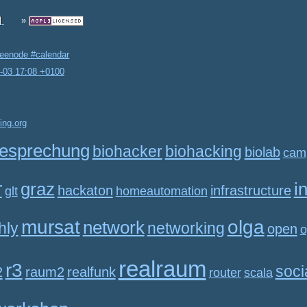
reenode #calendar
2-03 17:08 +0100
ing.org
esprechung
biohacker
biohacking
biolab
cam
r
graz
i
hackaton
infrastructure
glt
homeautomation
mursat
olga
network
hly
networking
open
o
realraum
r3
soci
2
raum2
realfunk
router
scala