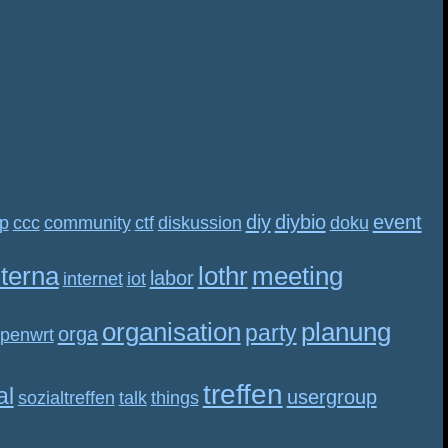
diy
diybio
event
p
ccc
community
ctf
diskussion
doku
nterna
lothr
meeting
labor
internet
iot
organisation
planung
party
orga
penwrt
treffen
al
usergroup
sozialtreffen
talk
things