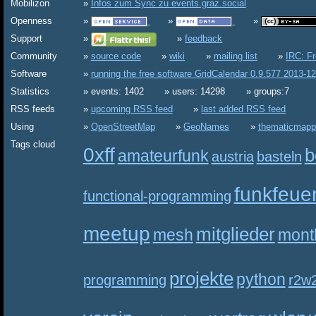
Mobilizon
Infos zum Sync zu events.graz.social
Openness
Support
feedback
Community
source code
wiki
mailing list
IRC: F
Software
running the free software GridCalendar 0.9.577 2013-1
Statistics
events: 1402
users: 14298
groups:7
RSS feeds
upcoming RSS feed
last added RSS feed
Using
OpenStreetMap
GeoNames
thematicmapp
Tags cloud
0xff
b
amateurfunk
austria
basteln
funkfeue
functional-programming
meetup
mitglieder
mesh
mont
projekte
python
programming
r2w